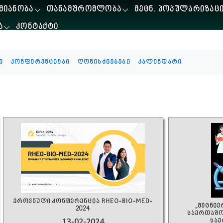
ᲛᲘᲐᲜᲝᲑᲐ
ᲗᲐᲜᲐᲛᲨᲠᲝᲛᲚᲝᲑᲐ
ᲛᲔᲪᲜ. ᲞᲝᲞᲣᲚᲐᲠᲘᲖᲐᲪ
Ა
ᲙᲝᲜᲢᲐᲥᲢᲘ
ი
კონფერენციები
ღონისძიებები
კალენდარი
ეროვნული კონფერენცია RHEO-BIO-MED-
„მეცნი
2024
საერთაშო
13-02-2024
სა