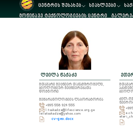
ᲪᲔᲜᲢᲠᲘᲡ ᲨᲔᲡᲐᲮᲔᲑ
ᲡᲘᲐᲮᲚᲔᲔᲑᲘ
ᲡᲐᲥ
ᲛᲝᲬᲘᲜᲐᲕᲔ ᲢᲔᲥᲜᲝᲚᲝᲒᲘᲔᲑᲘᲡ ᲪᲔᲜᲢᲠᲘ
ᲒᲐᲚᲔᲠᲔ
ლეილა წაქაძე
ეთერ
მთავარი მეცნიერ თანამშრომელი,
მთავარ
ბიოლოგიურ მეცნიერებათა
აკადე
დოქტორი
ბიოლო
ძილ-ღვ
მემბრანოლოგიის ლაბორატორია
ნეირო
+995 558 924 555
+995
l.tsakadze@lifescience.org.ge
e.ch
leilatsakadze@yahoo.com
eteri_c
cv-geo.docx