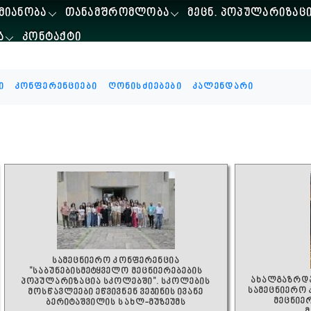
ᲛᲘᲐᲜᲝᲑᲐ
ᲗᲐᲜᲐᲛᲨᲠᲝᲛᲚᲝᲑᲐ
ᲛᲔᲪᲜ. ᲞᲝᲞᲣᲚᲐᲠᲘᲖᲐᲪ
Ა
ᲙᲝᲜᲢᲐᲥᲢᲘ
ი
კონფერენციები
ღონისძიებები
კალენდარი
სამეცნიერო კონფერენცია
"საბუნებისმეტყველო მეცნიერებების
ახალგაზრდა
პოპულარიზაცია სკოლებში". სკოლების
სამეცნიერო
მოსწავლეები ეწვივნენ ვეჯინის ივანე
მეცნიე
ბერიტაშვილის სახლ-მუზეუმს