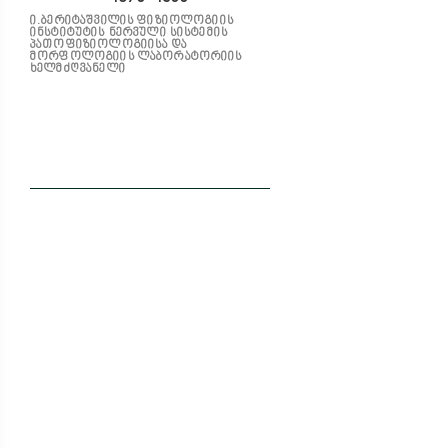
ი.ბერიტაშვილის ფიზიოლოგიის
ინსტიტუტის ნერვული სისტემის
პათოფიზიოლოგიისა და
მორფოლოგიის ლაბორატორიის
ხელმძღვანელი