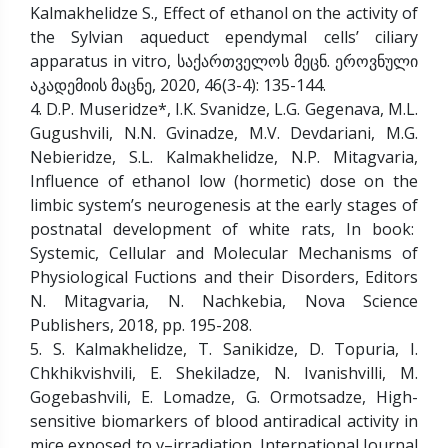
Kalmakhelidze S., Effect of ethanol on the activity of
the Sylvian aqueduct ependymal cells’ ciliary
apparatus in vitro, საქართველოს მეცნ. ეროვნული
აკადემიის მაცნე, 2020, 46(3-4): 135-144.
4. D.P. Museridze*, I.K. Svanidze, L.G. Gegenava, M.L.
Gugushvili, N.N. Gvinadze, M.V. Devdariani, M.G.
Nebieridze, S.L. Kalmakhelidze, N.P. Mitagvaria,
Influence of ethanol low (hormetic) dose on the
limbic system’s neurogenesis at the early stages of
postnatal development of white rats, In book:
Systemic, Cellular and Molecular Mechanisms of
Physiological Fuctions and their Disorders, Editors
N. Mitagvaria, N. Nachkebia, Nova Science
Publishers, 2018, pp. 195-208.
5. S. Kalmakhelidze, T. Sanikidze, D. Topuria, I.
Chkhikvishvili, E. Shekiladze, N. Ivanishvilli, M.
Gogebashvili, E. Lomadze, G. Ormotsadze, High-
sensitive biomarkers of blood antiradical activity in
mice exposed to γ–irradiation. International Journal