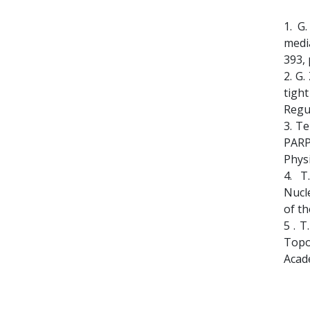
1. G.
medi
393,
2. G.
tigh
Regul
3. T
PARP
Physi
4. T.
Nucle
of th
5 . T
Topo
Acade