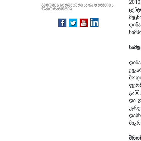
2010
გენომის სტრუქტურისა და ფუნქციის
ცენტ
ლაბორატორია
მეცნ
დინა
სიმპ
სამე
დინა
ეუკა
მოდი
ფერ
განმ
და ღ
უჯრე
დასხ
მიკრ
შრომ