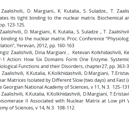
 Zaalishvili., D. Margiani., K. Kutalia., S. Suladze., T. Za
ates its tight binding to the nuclear matrix. Biochemical
 pp. 123-125.
 Zaalishvili., D. Margiani., K. Kutalia., S. Suladze ., T. Zaalis
t binding to the nuclear matrix. Proc. Conference “Physiolo
ation”, Yerevan, 2012, pp. 160-163
engiz Zaalishvili, Dina Margiani , Ketevan Kolkhidashvili
-1 Action: How Six Domains Form One Enzyme. Systemic
ological Functions and their Disorders, chapter27, pp. 363-
 Zaalishvili, K.Kutalia, K.Kolkhidashvili, D.Margiani, T.Eris
ar Matrices Isolated by Different Slow (two days) and Fast 
e Georgian National Academy of Sciences, v 11, N 3. 125-131
. Zaalishvili, K.Kutalia, K.Kolkhidashvili, D.Margiani, T.Eris
isomerase II Associated with Nuclear Matrix at Low pH V
my of Sciences, v 14, N 3. 108-112.