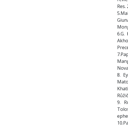
Res. 
5.Mak
Giun
Mong
6.G. 
Akho
Prec
7.Pap
Mang
Nova
8. E
Mato
Khati
Růži
9. Ru
Tolo
ephe
10.Pa