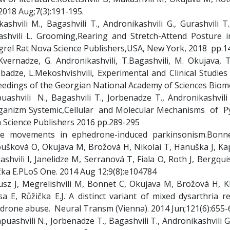
2018 Aug;7(3):191-195.
ashvili M., Bagashvili T., Andronikashvili G., Gurashvili 
ashvili L. Grooming,Rearing and Stretch-Attend Posture 
rel Rat Nova Science Publishers,USA, New York, 2018 pp.1
Kvernadze, G. Andronikashvili, T.Bagashvili, M. Okujava, T.
badze, L.Mekoshvishvili, Experimental and Clinical Studi
eedings of the Georgian National Academy of Sciences Biome
uashvili N., Bagashvili T., Jorbenadze T., Andronikashvili 
anizm Systemic,Cellular and Molecular Mechanisms of Pys
 Science Publishers 2016 pp.289-295
ye movements in ephedrone-induced parkinsonism.Bonnet
ušková O, Okujava M, Brožová H, Nikolai T, Hanuška J, Kap
ashvili I, Janelidze M, Serranová T, Fiala O, Roth J, Bergqu
čka E.PLoS One. 2014 Aug 12;9(8):e104784
sz J, Megrelishvili M, Bonnet C, Okujava M, Brožová H, Kha
sa E, Růžička E.J. A distinct variant of mixed dysarthria 
drone abuse. Neural Transm (Vienna). 2014 Jun;121(6):655-
puashvili N., Jorbenadze T., Bagashvili T., Andronikashvili G.,