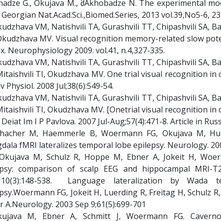
nadze G., Okujava M., მAkhobadze N. The experimental mo
 Georgian Nat.Acad.Sci.,Biomed.Series, 2013 vol.39,No5-6, 2
udzhava VM, Natishvili TA, Gurashvili TT, Chipashvili SA, B
kudzhava MV. Visual recognition memory-related slow potent
x. Neurophysiology 2009. vol.41, n.4,327-335.
udzhava VM, Natishvili TA, Gurashvili TT, Chipashvili SA, B
itaishvili TI, Okudzhava MV. One trial visual recognition in c
 Physiol. 2008 Jul;38(6):549-54.
udzhava VM, Natishvili TA, Gurashvili TT, Chipashvili SA, B
itaishvili TI, Okudzhava MV. [Onetrial visual recognition in c
Deiat Im I P Pavlova. 2007 Jul-Aug;57(4):471-8. Article in Rus
chacher M, Haemmerle B, Woermann FG, Okujava M, Hub
ala fMRI lateralizes temporal lobe epilepsy. Neurology. 200
Okujava M, Schulz R, Hoppe M, Ebner A, Jokeit H, Woerm
epsy: comparison of scalp EEG and hippocampal MRI-T2
110(3):148-538. Language lateralization by Wada 
psy.Woermann FG, Jokeit H, Luerding R, Freitag H, Schulz R,
r A.Neurology. 2003 Sep 9;61(5):699-701
kujava M, Ebner A, Schmitt J, Woermann FG. Cavernou