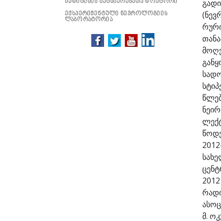
გადი
მედიცინის მეცნიერებათა დოქტორი
(ნევ
ექსპერიმენტული ნევროლოგიის
ლაბორატორია
რური
თანა
მოღ
გან
სადო
სტიპ
წლე
ნეი
ლექტ
წოდე
2012
სახე
ცენტ
201
რად
ასოც
მ. ო