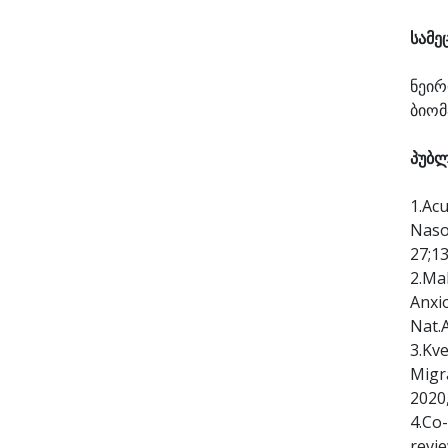
სამე
ნეი
ბიომ
პუბლ
1.Ac
Naso
27;13
2.Mak
Anxi
Nat.A
3.Kve
Migr
2020
4.Co
revie