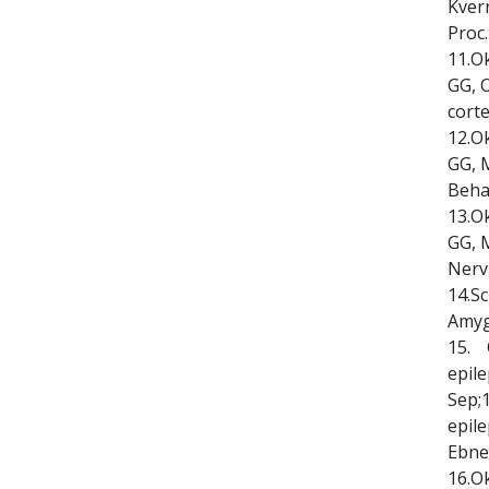
Kver
Proc.
11.Ok
GG, O
corte
12.Ok
GG, M
Behav
13.Ok
GG, M
Nerv 
14.S
Amygd
15. 
epil
Sep;
epile
Ebne
16.O