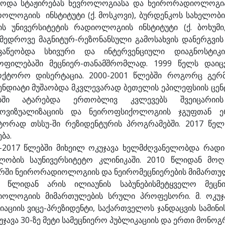
ოდა სტაჟირებას ნევროლოგიასა და ნეირორადიოლოგია
როლოგიის ინსტიტუტი (ქ. მოსკოვი), ბურდენკოს სახელობი
ს უნივერსიტეტის რადიოლოგიის ინსტიტუტი (ქ. ბოხუმი,
მედროვე მაგნიტურ-რეზონანსული გამოსახვის დანერგვის
ვაწეობდა სხივური და ინტერვენციული დიაგნოსტიკის
ყოფილებაში მეცნიერ-თანამშრომლად. 1999 წელს დაი
ქტორო დისერტაცია. 2000-2001 წლებში როგორც გერმა
ენდიატი მუშაობდა მკვლევარად ბეთელის ეპილეფსიის ცენტ
ბში ატარებდა ერთობლივ კვლევებს შვეიცარიის
როვიზუალიზაციის და ნეიროფსიქოლოგიის ჯგუფთან 
ორად თსსუ-ში რეზიდენტურის პროგრამებში. 2017 წელ
ბა.
-2017 წლებში მიხეილ ოკუჯავა ხელმძღვანელობდა რადი
ლობის საუნივერსიტეტო კლინიკაში. 2010 წლიდან მოღ
რში ნეირორადიოლოგიის და ნეირომეცნიერების მიმართუ
2 წლიდან არის ილიაუნის საბუნებისმეტყველო მეცნ
იოლოგიის მიმართულების სრული პროფესორი. მ. ოკუ
იაციის ვიცე-პრეზიდენტი, საქართველოს ჯანდაცვის სამი
კუჯავა 30-ზე მეტი სამეცნიერო პუბლიკაციის და ერთი მონო