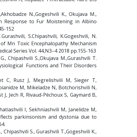
T.,Akhobadze N.,Gogeshvili K., Okujava M.,
in Response to Fur Moistening in Albino
45-152
Gurashvili, S.Chipashvili, K.Gogeshvili, N.
es of Mn Toxic Encephalopathy Mechanism
dical Series Vol. 44,N3–4 2018 pp.155-163
G., Chipashvili S.,Okujava M.,Gurashvili T.
iological Functions and Their Disorders
 C, Rusz J, Megrelishvili M, Sieger T,
ianidze M, Mikeladze N, Botchorishvili N,
ist J, Jech R, Rivaud-Péchoux S, Gaymard B,
tiashvili I, Sekhniashvili M, Janelidze M,
reflects parkinsonism and dystonia due to
64.
 Chipashvili S., Gurashvili T.,Gogeshvili K.,