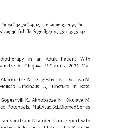
იროვიზუალიზაცია, რადიოლოგიური
აავადებების მორფომეტრიული კვლევა.
adiotherapy in an Adult Patient With
riamidze A, Okujava M.Cureus. 2021 Mar
., Akhobadze N., Gogeshvili K., Okujava M.
issa Officinalis L.) Tincture in Rats.
., Gogeshvili K., Akhobadze N., Okujava M.
d Potentials, Nat.Acad.Sci.,Biomed.Series
sm Spectrum Disorder: Case report with
etishvili A, Kopadze T.Intractable Rare Dis