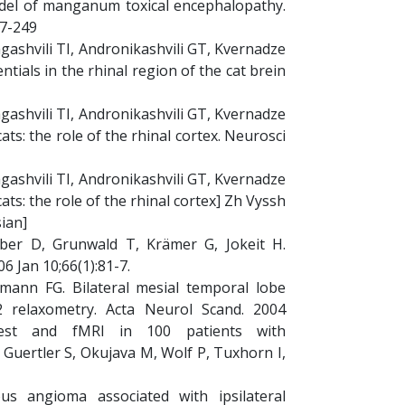
del of manganum toxical encephalopathy.
37-249
agashvili TI, Andronikashvili GT, Kvernadze
ials in the rhinal region of the cat brein
agashvili TI, Andronikashvili GT, Kvernadze
ats: the role of the rhinal cortex. Neurosci
agashvili TI, Andronikashvili GT, Kvernadze
ats: the role of the rhinal cortex] Zh Vyssh
sian]
er D, Grunwald T, Krämer G, Jokeit H.
6 Jan 10;66(1):81-7.
ann FG. Bilateral mesial temporal lobe
 relaxometry. Acta Neurol Scand. 2004
test and fMRI in 100 patients with
 Guertler S, Okujava M, Wolf P, Tuxhorn I,
s angioma associated with ipsilateral