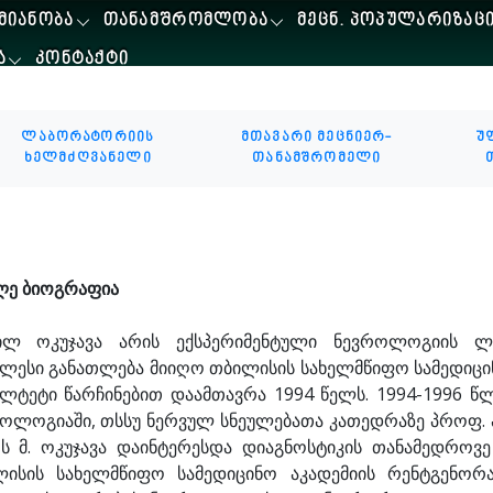
ᲛᲘᲐᲜᲝᲑᲐ
ᲗᲐᲜᲐᲛᲨᲠᲝᲛᲚᲝᲑᲐ
ᲛᲔᲪᲜ. ᲞᲝᲞᲣᲚᲐᲠᲘᲖᲐᲪ
Ა
ᲙᲝᲜᲢᲐᲥᲢᲘ
ლაბორატორიის
მთავარი მეცნიერ-
უ
ხელმძღვანელი
თანამშრომელი
ლე ბიოგრაფია
ეილ ოკუჯავა არის ექსპერიმენტული ნევროლოგიის ლა
ლესი განათლება მიიღო თბილისის სახელმწიფო სამედიცი
ლტეტი წარჩინებით დაამთავრა 1994 წელს. 1994-1996 
ოლოგიაში, თსსუ ნერვულ სნეულებათა კათედრაზე პროფ. ა
 მ. ოკუჯავა დაინტერესდა დიაგნოსტიკის თანამედრო
ისის სახელმწიფო სამედიცინო აკადემიის რენტგენორ