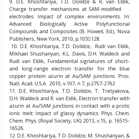
9. D.E. Khoshtariya, T.D. Dolidze & R. van Eldik,
Charge transfer mechanisms at SAM-modified
electrodes. Impact of complex environments. In:
Advanced Biologically Active Polyfunctional
Compounds and Composites (B. Howell, Ed.), Nova
Publishers, New York, 2010, p.103128.
10. D.E. Khoshtariya, T.D. Dolidze, Rudi van Eldik,
Mikhael Shushanyan, K.L. Davis, D.H. Waldeck and
Rudi van Eldik, Fundamental signatures of short-
and long-range electron transfer for the blue
copper protein azurin at Au/SAM junctions. Proc.
Natl. Acad. U.S.A. 2010, v.107, n 7, p.2757-2762
11. D.E. Khoshtariya, T.D. Dolidze, T. Tretyakova,
D.H. Waldeck and R. van Eldik, Electron transfer with
azurin at Au/SAM junctions in contact with a protic
ionic melt: Impact of glassy dynamics. Phys. Chem.
Chem. Phys. (Royal Society, UK) 2013, v.15, p. 16515-
16526.
12. D.E. Khoshtariya, T.D. Dolidze, M. Shushanyan, &