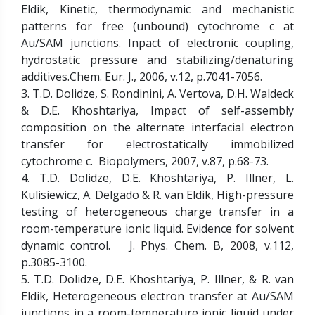
Eldik, Kinetic, thermodynamic and mechanistic
patterns for free (unbound) cytochrome c at
Au/SAM junctions. Inpact of electronic coupling,
hydrostatic pressure and stabilizing/denaturing
additives.Chem. Eur. J., 2006, v.12, p.7041-7056.
3. T.D. Dolidze, S. Rondinini, A. Vertova, D.H. Waldeck
& D.E. Khoshtariya, Impact of self-assembly
composition on the alternate interfacial electron
transfer for electrostatically immobilized
cytochrome c. Biopolymers, 2007, v.87, p.68-73.
4. T.D. Dolidze, D.E. Khoshtariya, P. Illner, L.
Kulisiewicz, A. Delgado & R. van Eldik, High-pressure
testing of heterogeneous charge transfer in a
room-temperature ionic liquid. Evidence for solvent
dynamic control. J. Phys. Chem. B, 2008, v.112,
p.3085-3100.
5. T.D. Dolidze, D.E. Khoshtariya, P. Illner, & R. van
Eldik, Heterogeneous electron transfer at Au/SAM
junctions in a room-temperature ionic liquid under