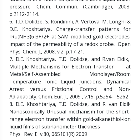
pressure. Chem. Commun. (Cambridge), 2008,
p.2112-2114.
6. T.D. Dolidze, S. Rondinini, A. Vertova, M. Longhi &
D.E. Khoshtariya, Charge-transfer patterns for
[Ru(NH3)6]3+/2+ at SAM modified gold electrodes:
impact of the permeability of a redox probe. Open
Phys. Chem. J., 2008, v.2, p.17-21.
7. D.E. Khoshtariya, T.D. Dolidze, and R.van Eldik,
Multiple Mechanisms for Electron Transfer at
Metal/Self-Assembled Monolayer/Room
Temperature Ionic Liquid Junctions: Dynamical
Arrest versus Frictional Control and Non-
Adiabaticity. Chem. Eur. J., 2009 , v.15, p.5254- 5262
8. D.E. Khoshtariya, T.D. Dolidze, and R. van Eldik
Nanoscopically Unusual mechanism for the short-
range electron transfer within gold-alkanethiol-ion
liquid films of subnanometer thickness
Phys. Rev. E v.80, 065101(R) 2009