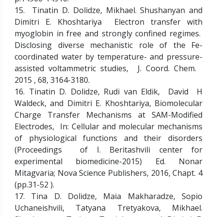
15. Tinatin D. Dolidze, Mikhael. Shushanyan and
Dimitri E. Khoshtariya Electron transfer with
myoglobin in free and strongly confined regimes.
Disclosing diverse mechanistic role of the Fe-
coordinated water by temperature- and pressure-
assisted voltammetric studies, J. Coord. Chem.
2015 , 68, 3164-3180.
16. Tinatin D. Dolidze, Rudi van Eldik, David H
Waldeck, and Dimitri E. Khoshtariya, Biomolecular
Charge Transfer Mechanisms at SAM-Modified
Electrodes, In: Cellular and molecular mechanisms
of physiological functions and their disorders
(Proceedings of I. Beritashvili center for
experimental biomedicine-2015) Ed. Nonar
Mitagvaria; Nova Science Publishers, 2016, Chapt. 4
(pp.31-52 ).
17. Tina D. Dolidze, Maia Makharadze, Sopio
Uchaneishvili, Tatyana Tretyakova, Mikhael.