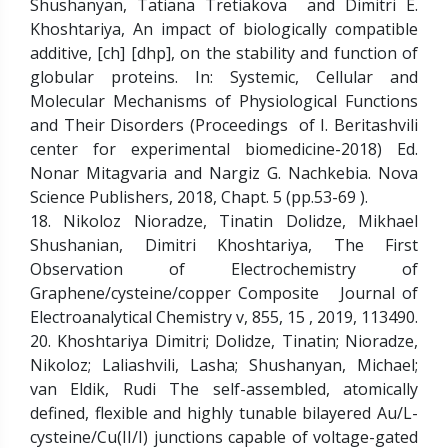
Shushanyan, Tatiana Tretiakova and Dimitri E.
Khoshtariya, An impact of biologically compatible
additive, [ch] [dhp], on the stability and function of
globular proteins. In: Systemic, Cellular and
Molecular Mechanisms of Physiological Functions
and Their Disorders (Proceedings of I. Beritashvili
center for experimental biomedicine-2018) Ed.
Nonar Mitagvaria and Nargiz G. Nachkebia. Nova
Science Publishers, 2018, Chapt. 5 (pp.53-69 ).
18. Nikoloz Nioradze, Tinatin Dolidze, Mikhael
Shushanian, Dimitri Khoshtariya, The First
Observation of Electrochemistry of
Graphene/cysteine/copper Composite Journal of
Electroanalytical Chemistry v, 855, 15 , 2019, 113490.
20. Khoshtariya Dimitri; Dolidze, Tinatin; Nioradze,
Nikoloz; Laliashvili, Lasha; Shushanyan, Michael;
van Eldik, Rudi The self-assembled, atomically
defined, flexible and highly tunable bilayered Au/L-
cysteine/Cu(II/I) junctions capable of voltage-gated