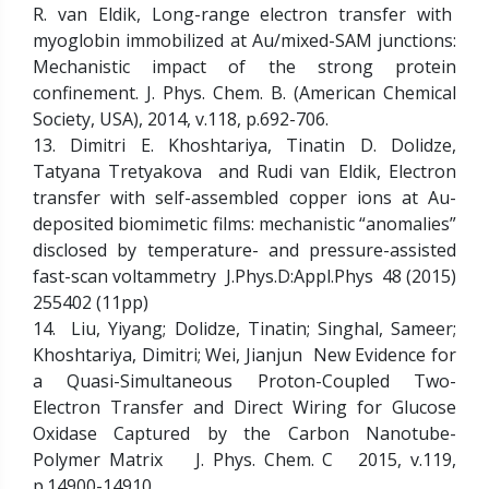
R. van Eldik, Long-range electron transfer with
myoglobin immobilized at Au/mixed-SAM junctions:
Mechanistic impact of the strong protein
confinement. J. Phys. Chem. B. (American Chemical
Society, USA), 2014, v.118, p.692-706.
13. Dimitri E. Khoshtariya, Tinatin D. Dolidze,
Tatyana Tretyakova and Rudi van Eldik, Electron
transfer with self-assembled copper ions at Au-
deposited biomimetic films: mechanistic “anomalies”
disclosed by temperature- and pressure-assisted
fast-scan voltammetry J.Phys.D:Appl.Phys 48 (2015)
255402 (11pp)
14. Liu, Yiyang; Dolidze, Tinatin; Singhal, Sameer;
Khoshtariya, Dimitri; Wei, Jianjun New Evidence for
a Quasi-Simultaneous Proton-Coupled Two-
Electron Transfer and Direct Wiring for Glucose
Oxidase Captured by the Carbon Nanotube-
Polymer Matrix J. Phys. Chem. C 2015, v.119,
p.14900-14910.