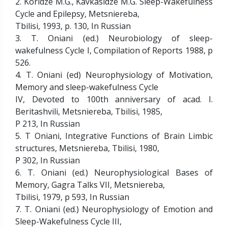
2. Koridze M.G., Kavkasidze M.G. Sleep-Wakefulness
Cycle and Epilepsy, Metsniereba,
Tbilisi, 1993, p. 130, In Russian
3. T. Oniani (ed.) Neurobiology of sleep-
wakefulness Cycle I, Compilation of Reports 1988, p
526.
4. T. Oniani (ed) Neurophysiology of Motivation,
Memory and sleep-wakefulness Cycle
IV, Devoted to 100th anniversary of acad. I.
Beritashvili, Metsniereba, Tbilisi, 1985,
P 213, In Russian
5. T Oniani, Integrative Functions of Brain Limbic
structures, Metsniereba, Tbilisi, 1980,
P 302, In Russian
6. T. Oniani (ed.) Neurophysiological Bases of
Memory, Gagra Talks VII, Metsniereba,
Tbilisi, 1979, p 593, In Russian
7. T. Oniani (ed.) Neurophysiology of Emotion and
Sleep-Wakefulness Cycle III,