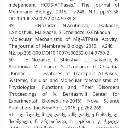
independent HCO3-ATPases." The Journal of
Membrane Biology, 2015, v.248, N.1, pp.53-58.
DOI10.1007/s00232-014-9739-8
49. E.Nozadze, N.Arutinova, L.Tsakadze,
L.Shioshvili, M.Leladze, S.Dzneladze, G.Chkadua
"Molecular Mechanizms of Mg-ATPase Activity."
The Journal of Membrane Biology, 2015, v.248,
N2, pp.295-300 DOI10.1007/s00232-014-9769-2
50. E. Nozadze, L. Shioshvili, L. Tsakadze, N.
Arutinova, M. Leladze, S. Dzneladze, G. Chkadua.
,,Kinetic Features of Transport ATPases.”
Systemic, Cellular and Molecular Mechanisms of
Physiological Functions and Their Disorders
(Proceedings of Iv. Beritashvili Center for
Experimental Biomedicine-2016). Nova Science
Publishers, Inc. New York, 2016, pp.262-269
51. ლ.წაქაძე, მ. ლელაძე, ს.ძნელაძე, ე. ნოზაძე, ლ.
შიოშვილი, ნ. არუთინოვა, ს. კუპრაძე, გ. ჭკადუა