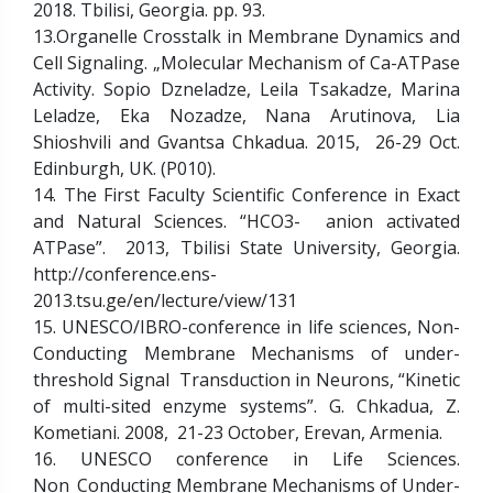
2018. Tbilisi, Georgia. pp. 93.
13.Organelle Crosstalk in Membrane Dynamics and
Cell Signaling. „Molecular Mechanism of Ca-ATPase
Activity. Sopio Dzneladze, Leila Tsakadze, Marina
Leladze, Eka Nozadze, Nana Arutinova, Lia
Shioshvili and Gvantsa Chkadua. 2015, 26-29 Oct.
Edinburgh, UK. (P010).
14. The First Faculty Scientific Conference in Exact
and Natural Sciences. “HCO3- anion activated
ATPase”. 2013, Tbilisi State University, Georgia.
http://conference.ens-
2013.tsu.ge/en/lecture/view/131
15. UNESCO/IBRO-conference in life sciences, Non-
Conducting Membrane Mechanisms of under-
threshold Signal Transduction in Neurons, “Kinetic
of multi-sited enzyme systems”. G. Chkadua, Z.
Kometiani. 2008, 21-23 October, Erevan, Armenia.
16. UNESCO conference in Life Sciences.
Non_Conducting Membrane Mechanisms of Under-