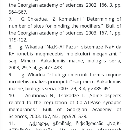
the Georgian academy of sciences. 2002, 166, 3, pp.
564-567.
7. G. Chkadua, Z. Kometiani “ Determining of
number of sites for binding the modifiers.” Bull. of
the Georgian academy of sciences. 2003, 167, 1, pp.
119-122.
8. g. Wkadua “Na,K–ATPazuri sistemaze Na+ da
K+ ionebis moqmedebis molekuluri meqanizmi. “
saq. Mmecn. Aakademiis macne, biologiis seria,
2003, 29, 3-4, gv.477-483.
9. g. Wkadua “rTuli geometriuli formis mqone
mrudebis analizis principebi.” saq. mecn. Aakademiis
macne, biologiis seria, 2003, 29, 3-4, gv.485-491.
10. Arutinova N., Tsakadze L. ,,Some aspects
related to the regulation of Ca-ATPase synaptic
membranes.” Bull. of Georgian Academy of
Sciences, 2003, 167, N3, pp.526-529.
11. გ.ჭკადუა, ე.ნოზაძე, ზ.ქომეთიანი ,,Na,K-