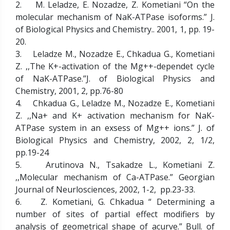
2. M. Leladze, E. Nozadze, Z. Kometiani “On the
molecular mechanism of NaK-ATPase isoforms.” J.
of Biological Physics and Chemistry.. 2001, 1, pp. 19-
20.
3. Leladze M., Nozadze E., Chkadua G., Kometiani
Z. ,,The K+-activation of the Mg++-dependet cycle
of NaK-ATPase.’’J. of Biological Physics and
Chemistry, 2001, 2, pp.76-80
4. Chkadua G., Leladze M., Nozadze E., Kometiani
Z. ,,Na+ and K+ activation mechanism for NaK-
ATPase system in an exsess of Mg++ ions.” J. of
Biological Physics and Chemistry, 2002, 2, 1/2,
pp.19-24
5. Arutinova N., Tsakadze L., Kometiani Z.
,,Molecular mechanism of Ca-ATPase.” Georgian
Journal of Neurlosciences, 2002, 1-2, pp.23-33.
6. Z. Kometiani, G. Chkadua “ Determining a
number of sites of partial effect modifiers by
analysis of geometrical shape of acurve.” Bull. of