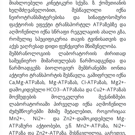
მიახლოებული კინეტიკური სქემა. ზ. ქომეთიანის
ხელმძღვანელობით, შესწავლილი იქნა
ნეიროტრანსმიტერებისა და სინაფტოსომური
ფაქტორის ეფექტი ტრანსპორტულ ATPაზებზე და
აღმოჩენილი იქნა სწრაფი რეგულაციის ახალი გზა,
რომელიც სპეციფიკურია თავის ტვინისათვის და
აქვს უაღრესად დიდი ფუნქციური მნიშვნელობა.
მემბრანოლოგიის ლაბორატორიის ძირითად
სამეცნიერო მიმართულებას წარმოადგენდა და
წარმოადგენს ბიოლოგიურ მემბრანებში იონთა
აქტიური ტრანსპორტის შესწავლა. გაშიფრული იქნა
Ca,Mg-ATPაზას, Mg-ATPაზას, Cl-ATPაზას, Mg2+-
დამოკიდებული HCO3--ATPაზასა და Cu2+-ATPაზას
მოქმედების მოლეკულური მექანიზმები.
ლაბორატორიაში პირველად იქნა აღმოჩენილი
ძუძუმწოვრებში მძიმე მეტალებით, როგორიცაა:
Mn2+-, Ni2+- და Zn2+-დამოკიდებული Mg-
ATPაზური აქტიობები, ე.წ. Mn2+-ATPაზა, Ni2+-
ATPაზა და Zn2+-ATPაზა. შესწავლილია, აგრეთვე,