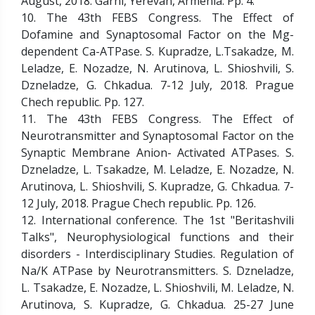
August, 2018. Garni, Yerevan, Armenia. Pp. 4.
10. The 43th FEBS Congress. The Effect of
Dofamine and Synaptosomal Factor on the Mg-
dependent Ca-ATPase. S. Kupradze, L.Tsakadze, M.
Leladze, E. Nozadze, N. Arutinova, L. Shioshvili, S.
Dzneladze, G. Chkadua. 7-12 July, 2018. Prague
Chech republic. Pp. 127.
11. The 43th FEBS Congress. The Effect of
Neurotransmitter and Synaptosomal Factor on the
Synaptic Membrane Anion- Activated ATPases. S.
Dzneladze, L. Tsakadze, M. Leladze, E. Nozadze, N.
Arutinova, L. Shioshvili, S. Kupradze, G. Chkadua. 7-
12 July, 2018. Prague Chech republic. Pp. 126.
12. International conference. The 1st "Beritashvili
Talks", Neurophysiological functions and their
disorders - Interdisciplinary Studies. Regulation of
Na/K ATPase by Neurotransmitters. S. Dzneladze,
L. Tsakadze, E. Nozadze, L. Shioshvili, M. Leladze, N.
Arutinova, S. Kupradze, G. Chkadua. 25-27 June