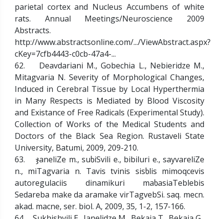
parietal cortex and Nucleus Accumbens of white
rats. Annual Meetings/Neuroscience 2009
Abstracts.
http://www.abstractsonline.com/.../ViewAbstract.aspx?
cKey=7cfb4443-c0cb-47a4-...
62. Deavdariani M., Gobechia L., Nebieridze M.,
Mitagvaria N. Severity of Morphological Changes,
Induced in Cerebral Tissue by Local Hyperthermia
in Many Respects is Mediated by Blood Viscosity
and Existance of Free Radicals (Experimental Study).
Collection of Works of the Medical Students and
Doctors of the Black Sea Region. Rustaveli State
University, Batumi, 2009, 209-210.
63. ჯaneliZe m., suხiSvili e., bibiluri e., sayvareliZe
n., miTagvaria n. Tavis tvinis sisხlis mimoqcevis
autoregulaciis dinamikuri maხasiaTeblebis
Sedareba make da aramake virTagvebSi. saq. mecn.
akad. macne, ser. biol. A, 2009, 35, 1-2, 157-166.
64. Sukhishvili E., Janelidze M., Bekaia T., Bekaia G.,