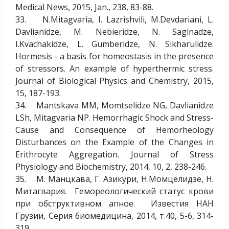
Medical News, 2015, Jan., 238, 83-88.
33. N.Mitagvaria, I. Lazrishvili, M.Devdariani, L.
Davlianidze, M. Nebieridze, N. Saginadze,
I.Kvachakidze, L. Gumberidze, N. Sikharulidze.
Hormesis - a basis for homeostasis in the presence
of stressors. An example of hyperthermic stress.
Journal of Biological Physics and Chemistry, 2015,
15, 187-193.
34. Mantskava MM, Momtselidze NG, Davlianidze
LSh, Mitagvaria NP. Hemorrhagic Shock and Stress-
Cause and Consequence of Hemorheology
Disturbances on the Example of the Changes in
Erithrocyte Aggregation. Journal of Stress
Physiology and Biochemistry, 2014, 10, 2, 238-246.
35. М. Манцкава, Г. Азикури, Н.Mомцелидзе, Н.
Митагвария. Гемореологический статус крови
при обструктивном апное. Известия НАН
Грузии, Серия биомедицина, 2014, т.40, 5-6, 314-
319.