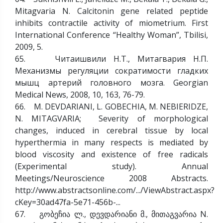
Mitagvaria N. Calcitonin gene related peptide
inhibits contractile activity of miometrium. First
International Conference “Healthy Woman”, Tbilisi,
2009, 5.
65. Читаишвили Н.Т., Митагвария Н.П.
Механизмы регуляции сократимости гладких
мышц артерий головного мозга. Georgian
Medical News, 2008, 10, 163, 76-79.
66. M. DEVDARIANI, L. GOBECHIA, M. NEBIERIDZE,
N. MITAGVARIA; Severity of morphological
changes, induced in cerebral tissue by local
hyperthermia in many respects is mediated by
blood viscosity and existence of free radicals
(Experimental study). Annual
Meetings/Neuroscience 2008 Abstracts.
http://www.abstractsonline.com/.../ViewAbstract.aspx?
cKey=30ad47fa-5e71-456b-...
67. გობეჩია ლ., დევდარიანი მ., მითაგვარია N.