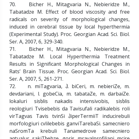
70. Bicher H., Mitagvaria N., Nebieridze M.,
Tabatadze M. Effect of blood viscosity and free
radicals on severity of morphological changes,
induced in cerebral tissue by local hyperthermia
(Experimental Study). Proc. Georgian Acad. Sci. Biol.
Ser. A, 2007, 6, 329-340.
71. Bicher H., Mitagvaria N., Nebieridze M.,
Tabatadze M. Local Hyperthermia Treatment
Results in Significant Morphological Changes in
Rats’ Brain Tissue. Proc. Georgian Acad. Sci. Biol.
Ser. A, 2007, 5, 261-271.
72. n. miTagvaria, ჰ. biCeri, m. nebieriZe, m.
devdariani, l. gobeCia, m. tabataZe, m. darbaiZe.
lokaluri sisხlis nakadis intensivobis, sisხlis
reologiuri Tvisebebis da Tavisufali radikalebis roli
virTagvas Tavis tvinSi ჰiperTermiiT inducirebuli
morfologiuri cvlilebebis ganviTarebaSi. samecniero
naSromTa krebuli Tanamedrove samecniero
aqtualur sakiTხebze. goris mravalprofiliani mcire