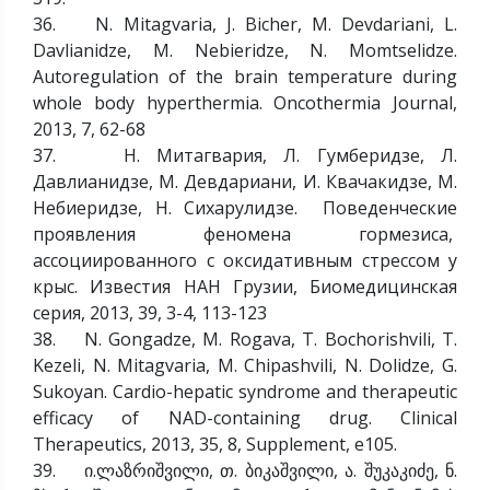
36. N. Mitagvaria, J. Bicher, M. Devdariani, L.
Davlianidze, M. Nebieridze, N. Momtselidze.
Autoregulation of the brain temperature during
whole body hyperthermia. Oncothermia Journal,
2013, 7, 62-68
37. Н. Митагвария, Л. Гумберидзе, Л.
Давлианидзе, М. Девдариани, И. Квачакидзе, М.
Небиеридзе, Н. Сихарулидзе. Поведенческие
проявления феномена гормезиса,
ассоциированного с оксидативным стрессом у
крыс. Известия НАН Грузии, Биомедицинская
серия, 2013, 39, 3-4, 113-123
38. N. Gongadze, M. Rogava, T. Bochorishvili, T.
Kezeli, N. Mitagvaria, M. Chipashvili, N. Dolidze, G.
Sukoyan. Cardio-hepatic syndrome and therapeutic
efficacy of NAD-containing drug. Clinical
Therapeutics, 2013, 35, 8, Supplement, e105.
39. ი.ლაზრიშვილი, თ. ბიკაშვილი, ა. შუკაკიძე, ნ.