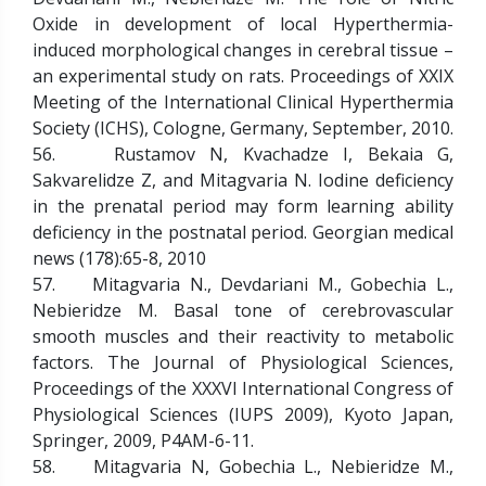
Oxide in development of local Hyperthermia-
induced morphological changes in cerebral tissue –
an experimental study on rats. Proceedings of XXIX
Meeting of the International Clinical Hyperthermia
Society (ICHS), Cologne, Germany, September, 2010.
56. Rustamov N, Kvachadze I, Bekaia G,
Sakvarelidze Z, and Mitagvaria N. Iodine deficiency
in the prenatal period may form learning ability
deficiency in the postnatal period. Georgian medical
news (178):65-8, 2010
57. Mitagvaria N., Devdariani M., Gobechia L.,
Nebieridze M. Basal tone of cerebrovascular
smooth muscles and their reactivity to metabolic
factors. The Journal of Physiological Sciences,
Proceedings of the XXXVI International Congress of
Physiological Sciences (IUPS 2009), Kyoto Japan,
Springer, 2009, P4AM-6-11.
58. Mitagvaria N, Gobechia L., Nebieridze M.,