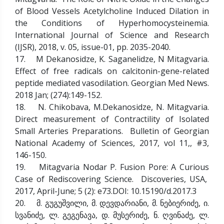
of Blood Vessels Acetylcholine Induced Dilation in
the Conditions of Hyperhomocysteinemia.
International Journal of Science and Research
(IJSR), 2018, v. 05, issue-01, pp. 2035-2040.
17. M Dekanosidze, K. Saganelidze, N Mitagvaria.
Effect of free radicals on calcitonin-gene-related
peptide mediated vasodilation. Georgian Med News.
2018 Jan; (274):149-152.
18. N. Chikobava, M.Dekanosidze, N. Mitagvaria.
Direct measurement of Contractility of Isolated
Small Arteries Preparations. Bulletin of Georgian
National Academy of Sciences, 2017, vol 11,, #3,
146-150.
19. Mitagvaria Nodar P. Fusion Pore: A Curious
Case of Rediscovering Science. Discoveries, USA,
2017, April-June; 5 (2): e73.DOI: 10.15190/d.2017.3
20. მ. გუგუშვილი, მ. დევდარიანი, მ. ნებიერიძე, ი.
სვანიძე, ლ. გეგენავა, დ. მუსერიძე, ნ. ღვინაძე, ლ.