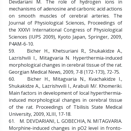
Devdariani M. The role of hydrogen ions in
mechanisms of adenosine and carbonic acid actions
on smooth muscles of cerebral arteries. The
Journal of Physiological Sciences, Proceedings of
the XXXVI International Congress of Physiological
Sciences (IUPS 2009), Kyoto Japan, Springer, 2009,
P4AM-6-10.
59. Bicher H., Khetsuriani R., Shukakidze A.,
Lazrishvili I., Mitagvaria N. Hyperthermia-induced
morphological changes in cerebral tissue of the rat.
Georgian Medical News, 2009, 7-8 (172-173), 72-75.
60. Bicher H., Mitagvaria N., Kvachakidze I.,
Shukakidze A., Lazrishvvili I., Arabuli M/. Khomeriki.
Main factors in development of local hyperthermia-
induced morphological changes in cerebral tissue
of the rat. Proceedings of Tbilisis State Medical
University, 2009, XLIII, 17-18.
61. M. DEVDARIANI, L. GOBECHIA, N. MITAGVARIA.
Morphine-induced changes in pO2 level in fronto-