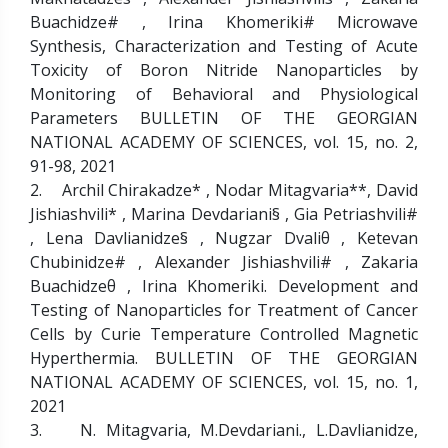
Buachidze# , Irina Khomeriki# Microwave
Synthesis, Characterization and Testing of Acute
Toxicity of Boron Nitride Nanoparticles by
Monitoring of Behavioral and Physiological
Parameters BULLETIN OF THE GEORGIAN
NATIONAL ACADEMY OF SCIENCES, vol. 15, no. 2,
91-98, 2021
2. Archil Chirakadze* , Nodar Mitagvaria**, David
Jishiashvili* , Marina Devdariani§ , Gia Petriashvili#
, Lena Davlianidze§ , Nugzar Dvaliθ , Ketevan
Chubinidze# , Alexander Jishiashvili# , Zakaria
Buachidzeθ , Irina Khomeriki. Development and
Testing of Nanoparticles for Treatment of Cancer
Cells by Curie Temperature Controlled Magnetic
Hyperthermia. BULLETIN OF THE GEORGIAN
NATIONAL ACADEMY OF SCIENCES, vol. 15, no. 1,
2021
3. N. Mitagvaria, M.Devdariani., L.Davlianidze,