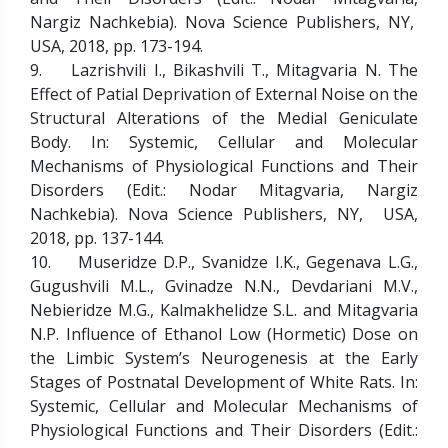
Nargiz Nachkebia). Nova Science Publishers, NY,
USA, 2018, pp. 173-194.
9. Lazrishvili I., Bikashvili T., Mitagvaria N. The
Effect of Patial Deprivation of External Noise on the
Structural Alterations of the Medial Geniculate
Body. In: Systemic, Cellular and Molecular
Mechanisms of Physiological Functions and Their
Disorders (Edit.: Nodar Mitagvaria, Nargiz
Nachkebia). Nova Science Publishers, NY, USA,
2018, pp. 137-144.
10. Museridze D.P., Svanidze I.K., Gegenava L.G.,
Gugushvili M.L., Gvinadze N.N., Devdariani M.V.,
Nebieridze M.G., Kalmakhelidze S.L. and Mitagvaria
N.P. Influence of Ethanol Low (Hormetic) Dose on
the Limbic System’s Neurogenesis at the Early
Stages of Postnatal Development of White Rats. In:
Systemic, Cellular and Molecular Mechanisms of
Physiological Functions and Their Disorders (Edit.: