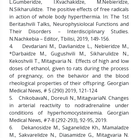
L.Gumberidze, I.Kvachakidze, M.Nebieridze,
N.Sikharulidze. The positive effects of free radicals
in action of whole body hyperthermia. In: The 1st
Beritashvili Talks, Neurophysiolocal Functions and
Their Disorders – Interdisciplinary Studies.
N.Nachkebia – Editor, Tbilisi, 2019, 149-156.
4. Devdariani M., Davlianidze L., Nebieridze M.,
*Darbaidze M., Gugushvili M., Sikharulidze N.,
Kekoshvili T., Mitagvaria N. Effects of high and low
doses of ethanol, given to rats during the process
of pregnancy, on the behavior and the blood
rheological properties of their offspring. Georgian
Medical News, # 5 (290) 2019, 121-124
5. ChikobavaN., Doreuli N., MitagvariaN. Changes
in arterial reactivity to nodradrenaline under
conditions of hyperhomocysteinemia. Georgian
Medical News, #7-8 (292-293), 92-95, 2019.
6. Dekanosidze M., Saganelidze Kh., Mamaladze
M., Sakvarelidze N., Diasamidze G., Mitagvaria N.