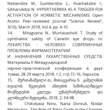
Nebieridze M., Gumberidze L., Kvachakidze I.,
Sikharulidze N. HYPERTHERMIA AS A TRIGGER FOR
ACTIVATION OF HORMETIC MECHANISMS. Open
Access Peer-reviewed Journal “Science Review”,
3(10), March 2018, Vol.4, pp. 4-10.
14. Mitagvaria N., Murtazashvili T. Study of
ophthalmic safety of Camelin eye drops. In:
ЛЕКАРСТВА - ЧЕЛОВЕКУ. СОВРЕМЕННЫЕ
ПРОБЛЕМЫ ФАРМАКОТЕРАПИИ
И НАЗНАЧЕНИЯ ЛЕКАРСТВЕННЫХ СРЕДСТВ.
Материалы II Международной
научно-практической конференции в двух
томах. 28-29 марта 2018, т.2, стр.15-16, Харьков.
15. მურთაზაშვილი თ., მითაგვარია ნ. კამელინის
თვალის წვეთების ანთების საწინააღმდეგო
მოქმედების კვლევა. ექსპერიმენტული და
კლინიკური მედიცინა, 2018, 2, 94-98.
16. Chikobava Nino, Nana Doreuli, Nodar
Mitagvaria. The Role of Nitric Oxide in the Changes