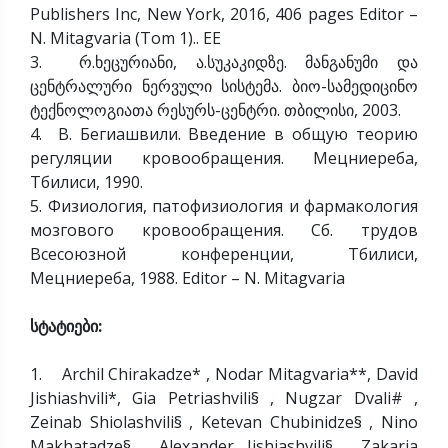
Publishers Inc, New York, 2016, 406 pages Editor –
N. Mitagvaria (Tom 1).. EE
3. რ.ხეცურიანი, ა.სუკაკიდზე. მანგანუმი და
ცენტრალური ნერვული სისტემა. ბიო-სამედიცინო
ტექნოლოგიათა რესურს-ცენტრი. თბილისი, 2003.
4. В. Бегиашвили. Введение в общую теорию
регуляции кровообращения. Мецниереба,
Тбилиси, 1990.
5. Физиология, патофизиология и фармакология
мозгового кровообращения. Сб. трудов
Всесоюзной конференции, Тбилиси,
Мецниереба, 1988. Editor – N. Mitagvaria
სტატიები:
1. Archil Chirakadze* , Nodar Mitagvaria**, David
Jishiashvili*, Gia Petriashvili§ , Nugzar Dvali# ,
Zeinab Shiolashvili§ , Ketevan Chubinidze§ , Nino
Makhatadze§ , Alexander Jishiashvili§ , Zakaria