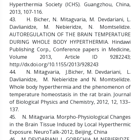
Hyperthermia Society (ICHS). Guangzhou, China,
2013, 107-116.
43. H. Bicher, N. Mitagvaria, M. Devdariani, L.
Davlianidze, M. Nebieridze, N. Momtselidze.
AUTOREGULATION OF THE BRAIN TEMPERATURE
DURING WHOLE BODY HYPERTHERMIA. Hindawi
Publishing Corp., Conference papers in Medicine,
Volume 2013, Article ID 9282243;
http://dx.doi.org/10.1155/2013/928243
44. N. Mitagvaria, J.Bicher, M. Devdariani, L.
Davlianidze, M. Nebieridze and N. Momtselidze.
Whole body hyperthermia and the phenomenon of
temperature homeostasis in the rat brain. Journal
of Biological Physics and Chemistry, 2012, 12, 133–
137.
45. N. Mitagvaria. Morpho-Physiological Changes
in the Brain Tissue Induced by Local Hyperthermic
Exposure. NeuroTalk-2012, Beijing, China
46. M. DEVDARIANI, L. GOBECHIA, M. NEBIERIDZE,