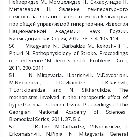
Небиеридзе М., Момцелидзе Н., Сихарулидзе Н,
Митагвария Н. Явление температурного
гомеостаза в ткани головного мозга белых крыс
при общей управляемой гипертермии. Известия
Национальной Академии наук Грузии,
Биомедицинская Серия, 2012, 38, 3-4, 105-114.
50. Mitagvaria N., Darbaidze M., Kekoshvili T.,
Pitiuri N. Pathophysiology of Stroke. Proceedings
of Conference “Modern Scientific Problems”, Gori,
2011, 200-2011.
51. N. Mitagvaria, I.Lazrishvili, M.Devdariani,
M.Nebieridze, L.Davlianidze, T.Bikashvili,
T.Lortkipanidze and N. Sikharulidze. The
mechanisms involved in the therapeutic effect of
hyperthermia on tumor tissue. Proceedings of the
Georgian National Academy of Sciences,
Biomedical Series, 2011, 37, 5-6.
52. J.Bicher, M.Darbaidze, M.Nebieridze, I.
Erkomaishvili, N.Pipia, N. Mitagvaria. General