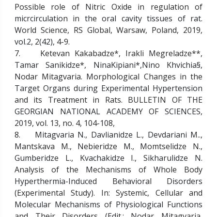
Possible role of Nitric Oxide in regulation of
micrcirculation in the oral cavity tissues of rat.
World Science, RS Global, Warsaw, Poland, 2019,
vol.2, 2(42), 4-9.
7. Ketevan Kakabadze*, Irakli Megreladze**,
Tamar Sanikidze*, NinaKipiani*,Nino Khvichia§,
Nodar Mitagvaria. Morphological Changes in the
Target Organs during Experimental Hypertension
and its Treatment in Rats. BULLETIN OF THE
GEORGIAN NATIONAL ACADEMY OF SCIENCES,
2019, vol. 13, no. 4, 104-108,
8. Mitagvaria N., Davlianidze L., Devdariani M..,
Mantskava M., Nebieridze M., Momtselidze N.,
Gumberidze L., Kvachakidze I., Sikharulidze N.
Analysis of the Mechanisms of Whole Body
Hyperthermia-Induced Behavioral Disorders
(Experimental Study). In: Systemic, Cellular and
Molecular Mechanisms of Physiological Functions
and Their Disorders (Edit.: Nodar Mitagvaria,