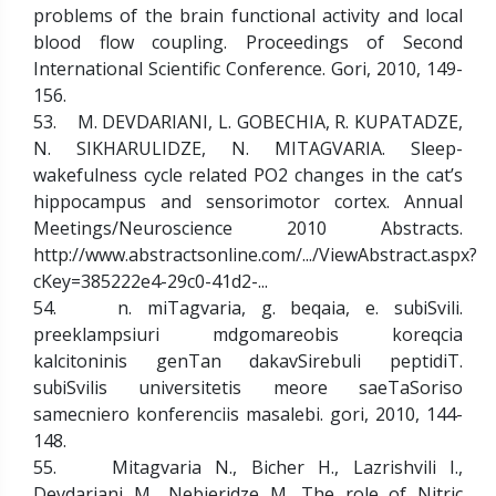
problems of the brain functional activity and local
blood flow coupling. Proceedings of Second
International Scientific Conference. Gori, 2010, 149-
156.
53. M. DEVDARIANI, L. GOBECHIA, R. KUPATADZE,
N. SIKHARULIDZE, N. MITAGVARIA. Sleep-
wakefulness cycle related PO2 changes in the cat’s
hippocampus and sensorimotor cortex. Annual
Meetings/Neuroscience 2010 Abstracts.
http://www.abstractsonline.com/.../ViewAbstract.aspx?
cKey=385222e4-29c0-41d2-...
54. n. miTagvaria, g. beqaia, e. suხiSvili.
preeklampsiuri mdgomareobis koreqcia
kalcitoninis genTan dakavSirebuli peptidiT.
suხiSvilis universitetis meore saeTaSoriso
samecniero konferenciis masalebi. gori, 2010, 144-
148.
55. Mitagvaria N., Bicher H., Lazrishvili I.,
Devdariani M., Nebieridze M. The role of Nitric