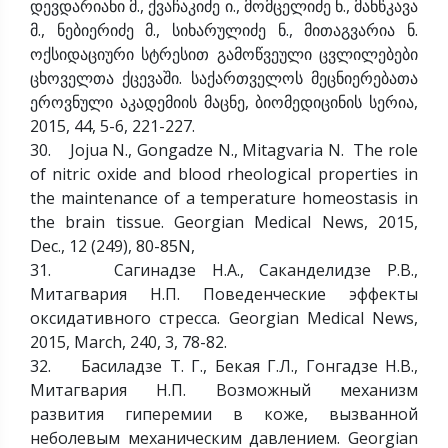
დევდარიანი მ., ქვაჩაკიძე ი., მომცელიძე ნ., მანწკავა
მ., ნებიერიძე მ., სიხარულიძე ნ., მითაგვარია ნ.
ოქსიდაციური სტრესით გამოწვეული ცვლილებები
ცხოველთა ქცევაში. საქართველოს მეცნიერებათა
ეროვნული აკადემიის მაცნე, ბიომედიცინის სერია,
2015, 44, 5-6, 221-227.
30. Jojua N., Gongadze N., Mitagvaria N. The role
of nitric oxide and blood rheological properties in
the maintenance of a temperature homeostasis in
the brain tissue. Georgian Medical News, 2015,
Dec., 12 (249), 80-85N,
31. Сагинадзе Н.А., Саканделидзе Р.В.,
Митагвария Н.П. Поведенческие эффекты
оксидативного стресса. Georgian Medical News,
2015, March, 240, 3, 78-82.
32. Басиладзе Т. Г., Бекая Г.Л., Гонгадзе Н.В.,
Митагвария Н.П. Возможный механизм
развития гиперемии в коже, вызванной
неболевым механическим давлением. Georgian