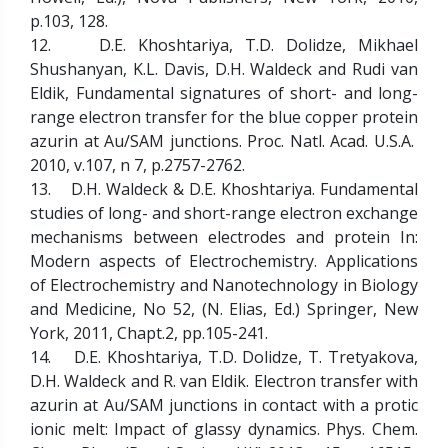
p.103, 128.
12. D.E. Khoshtariya, T.D. Dolidze, Mikhael
Shushanyan, K.L. Davis, D.H. Waldeck and Rudi van
Eldik, Fundamental signatures of short- and long-
range electron transfer for the blue copper protein
azurin at Au/SAM junctions. Proc. Natl. Acad. U.S.A.
2010, v.107, n 7, p.2757-2762.
13. D.H. Waldeck & D.E. Khoshtariya. Fundamental
studies of long- and short-range electron exchange
mechanisms between electrodes and protein In:
Modern aspects of Electrochemistry. Applications
of Electrochemistry and Nanotechnology in Biology
and Medicine, No 52, (N. Elias, Ed.) Springer, New
York, 2011, Chapt.2, pp.105-241.
14. D.E. Khoshtariya, T.D. Dolidze, T. Tretyakova,
D.H. Waldeck and R. van Eldik. Electron transfer with
azurin at Au/SAM junctions in contact with a protic
ionic melt: Impact of glassy dynamics. Phys. Chem.