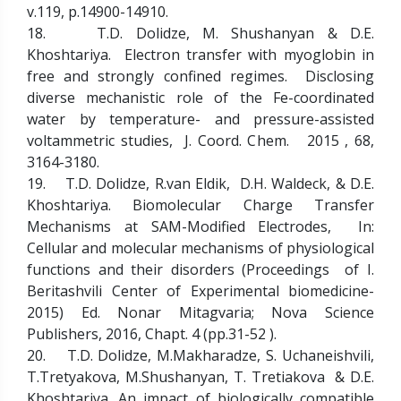
v.119, p.14900-14910.
18. T.D. Dolidze, M. Shushanyan & D.E.
Khoshtariya. Electron transfer with myoglobin in
free and strongly confined regimes. Disclosing
diverse mechanistic role of the Fe-coordinated
water by temperature- and pressure-assisted
voltammetric studies, J. Coord. Chem. 2015 , 68,
3164-3180.
19. T.D. Dolidze, R.van Eldik, D.H. Waldeck, & D.E.
Khoshtariya. Biomolecular Charge Transfer
Mechanisms at SAM-Modified Electrodes, In:
Cellular and molecular mechanisms of physiological
functions and their disorders (Proceedings of I.
Beritashvili Center of Experimental biomedicine-
2015) Ed. Nonar Mitagvaria; Nova Science
Publishers, 2016, Chapt. 4 (pp.31-52 ).
20. T.D. Dolidze, M.Makharadze, S. Uchaneishvili,
T.Tretyakova, M.Shushanyan, T. Tretiakova & D.E.
Khoshtariya. An impact of biologically compatible