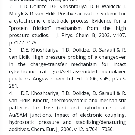
2. T.D. Dolidze, D.E. Khoshtariya, D. H. Waldeck, J.
Macyk & R. van Eldik. Positive activation volume for
a cytochrome c electrode process: Evidence for a
"protein friction" mechanism from the high
pressure studies. J. Phys. Chem. B, 2003, v.107,
p.7172-7179.
3. D.E. Khoshtariya, T.D. Dolidze, D. Sarauli & R.
van Eldik. High pressure probing of a changeover
in the charge-transfer mechanism for intact
cytochrome cat gold/self-assembled monolayer
junctions. Angew. Chem. Int. Ed., 2006, v.45, p.277-
281.
4. D.E. Khoshtariya, T.D. Dolidze, D. Sarauli & R.
van Eldik. Kinetic, thermodynamic and mechanistic
patterns for free (unbound) cytochrome c at
Au/SAM junctions. Inpact of electronic coupling,
hydrostatic pressure and stabilizing/denaturing
additives. Chem. Eur. J., 2006, v.12, p.7041-7056.