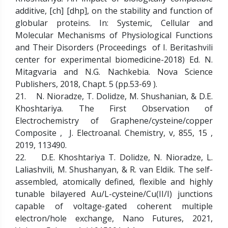
additive, [ch] [dhp], on the stability and function of
globular proteins. In: Systemic, Cellular and
Molecular Mechanisms of Physiological Functions
and Their Disorders (Proceedings of I. Beritashvili
center for experimental biomedicine-2018) Ed. N.
Mitagvaria and N.G. Nachkebia. Nova Science
Publishers, 2018, Chapt. 5 (pp.53-69 ).
21. N. Nioradze, T. Dolidze, M. Shushanian, & D.E.
Khoshtariya. The First Observation of
Electrochemistry of Graphene/cysteine/copper
Composite , J. Electroanal. Chemistry, v, 855, 15 ,
2019, 113490.
22. D.E. Khoshtariya T. Dolidze, N. Nioradze, L.
Laliashvili, M. Shushanyan, & R. van Eldik. The self-
assembled, atomically defined, flexible and highly
tunable bilayered Au/L-cysteine/Cu(II/I) junctions
capable of voltage-gated coherent multiple
electron/hole exchange, Nano Futures, 2021,