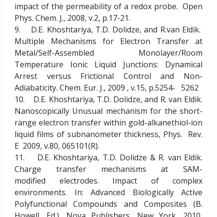
impact of the permeability of a redox probe. Open
Phys. Chem. J., 2008, v.2, p.17-21.
9. D.E. Khoshtariya, T.D. Dolidze, and R.van Eldik.
Multiple Mechanisms for Electron Transfer at
Metal/Self-Assembled Monolayer/Room
Temperature Ionic Liquid Junctions: Dynamical
Arrest versus Frictional Control and Non-
Adiabaticity. Chem. Eur. J., 2009 , v.15, p.5254- 5262
10. D.E. Khoshtariya, T.D. Dolidze, and R. van Eldik.
Nanoscopically Unusual mechanism for the short-
range electron transfer within gold-alkanethiol-ion
liquid films of subnanometer thickness, Phys. Rev.
E 2009, v.80, 065101(R).
11. D.E. Khoshtariya, T.D. Dolidze & R. van Eldik.
Charge transfer mechanisms at SAM-
modified electrodes. Impact of complex
environments. In: Advanced Biologically Active
Polyfunctional Compounds and Composites (B.
Howell, Ed.), Nova Publishers, New York, 2010,