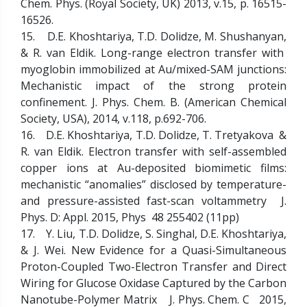
Chem. Phys. (Royal Society, UK) 2013, v.15, p. 16515-
16526.
15. D.E. Khoshtariya, T.D. Dolidze, M. Shushanyan,
& R. van Eldik. Long-range electron transfer with
myoglobin immobilized at Au/mixed-SAM junctions:
Mechanistic impact of the strong protein
confinement. J. Phys. Chem. B. (American Chemical
Society, USA), 2014, v.118, p.692-706.
16. D.E. Khoshtariya, T.D. Dolidze, T. Tretyakova &
R. van Eldik. Electron transfer with self-assembled
copper ions at Au-deposited biomimetic films:
mechanistic “anomalies” disclosed by temperature-
and pressure-assisted fast-scan voltammetry J.
Phys. D: Appl. 2015, Phys 48 255402 (11pp)
17. Y. Liu, T.D. Dolidze, S. Singhal, D.E. Khoshtariya,
& J. Wei. New Evidence for a Quasi-Simultaneous
Proton-Coupled Two-Electron Transfer and Direct
Wiring for Glucose Oxidase Captured by the Carbon
Nanotube-Polymer Matrix J. Phys. Chem. C 2015,