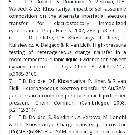
5. T.D. Dolidze, S. Rondinini, A. Vertova, D.H.
Waldeck & D.E. Khoshtariya. Impact of self-assembly
composition on the alternate interfacial electron
transfer for electrostatically immobilized
cytochrome c. Biopolymers, 2007, v.87, p.68-73.
6. T.D. Dolidze, D.E. Khoshtariya, P. Illner, L.
Kulisiewicz, A. Delgado & R. van Eldik. High-pressure
testing of heterogeneous charge transfer in a
room-temperature ionic liquid. Evidence for solvent
dynamic control. J. Phys. Chem. B, 2008, v.112,
p.3085-3100.
7. T.D. Dolidze, D.E. Khoshtariya, P. Illner, & R. van
Eldik. Heterogeneous electron transfer at Au/SAM
junctions in a room-temperature ionic liquid under
pressure. Chem. Commun. (Cambridge), 2008,
p.2112-2114.
8. T.D. Dolidze, S. Rondinini, A. Vertova, M. Longhi
& D.E. Khoshtariya. Charge-transfer patterns for
[Ru(NH3)6]3+/2+ at SAM modified gold electrodes: