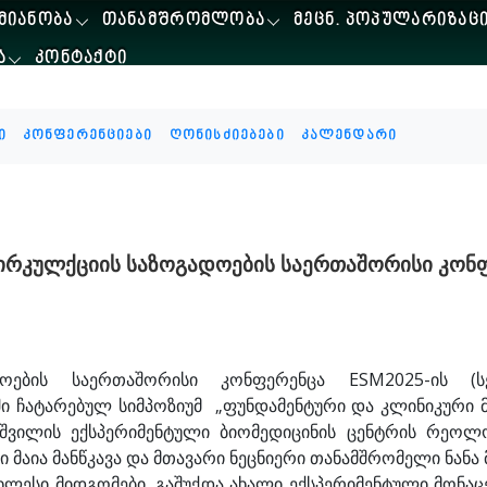
ᲛᲘᲐᲜᲝᲑᲐ
ᲗᲐᲜᲐᲛᲨᲠᲝᲛᲚᲝᲑᲐ
ᲛᲔᲪᲜ. ᲞᲝᲞᲣᲚᲐᲠᲘᲖᲐᲪ
Ა
ᲙᲝᲜᲢᲐᲥᲢᲘ
ი
კონფერენციები
ღონისძიებები
კალენდარი
ირკულქციის საზოგადოების საერთაშორისი კონ
ოების საერთაშორისი კონფერენცა ESM2025-ის (სე
ბში ჩატარებულ სიმპოზიუმ „ფუნდამენტური და კლინიკურ
შვილის ექსპერიმენტული ბიომედიცინის ცენტრის რეოლ
მაია მანწკავა და მთავარი ნეცნიერი თანამშრომელი ნანა
ლესი მიდგომები, გაშუქდა ახალი ექსპერიმენტული მონაცემე