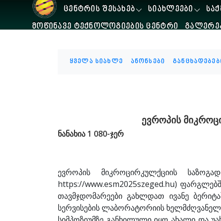
ᲪᲔᲜᲢᲠᲘᲡ ᲨᲔᲡᲐᲮᲔᲑ
ᲡᲘᲐᲮᲚᲔᲔᲑᲘ
ᲡᲐᲥ
ᲛᲝᲬᲘᲜᲐᲕᲔ ᲢᲔᲥᲜᲝᲚᲝᲒᲘᲔᲑᲘᲡ ᲪᲔᲜᲢᲠᲘ
ᲒᲐᲚᲔᲠᲔ
ყველა სიახლე
ანონსები
განცხადებებ
ევროპის მიკროც
ნანახია 1 080-ჯერ
ევროპის მიკროცირკულქციის საზოგად
https://www.esm2025szeged.hu) ფარგლე
თავმჯდომარეები გახლდათ ივანე ბერიტა
სერვისების ლაბორატორიის ხელმძღვანელი 
სიმპოზიუმზე განხილული იყო ახალი და უახ